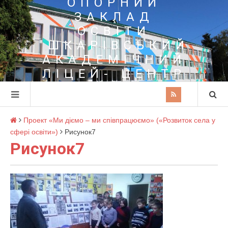
ОПОРНИЙ
ЗАКЛАД
ОСВІТИ
"ШКАРІВСЬКИЙ
АКАДЕМІЧНИЙ
ЛІЦЕЙ- ЦЕНТР
ПОЗАШКІЛЬНОЇ
ОСВІТИ"
Проект «Ми діємо – ми співпрацюємо» («Розвиток села у
сфері освіти»)
Рисунок7
Рисунок7