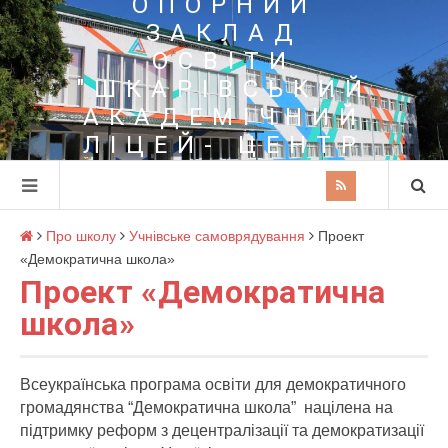
ОПОРНИЙ
ЗАКЛАД
ОСВІТИ
"ШКАРІВСЬКИЙ
АКАДЕМІЧНИЙ
ЛІЦЕЙ- ЦЕНТР
ПОЗАШКІЛЬНОЇ
ОСВІТИ"
Про школу
Учнівське самоврядування
Проект
«Демократична школа»
Проект «Демократична
школа»
Всеукраїнська програма освіти для демократичного
громадянства “Демократична школа” націлена на
підтримку реформ з децентралізації та демократизації