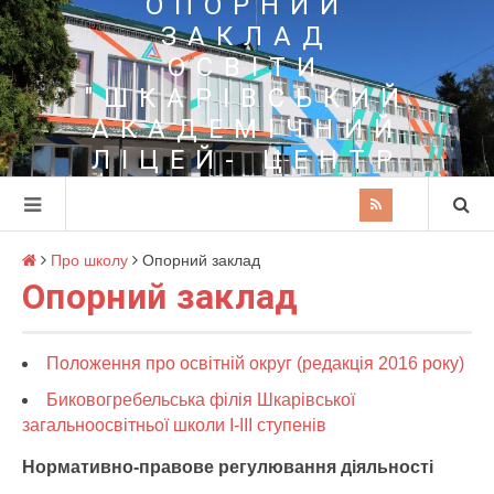
ОПОРНИЙ
ЗАКЛАД
ОСВІТИ
"ШКАРІВСЬКИЙ
АКАДЕМІЧНИЙ
ЛІЦЕЙ- ЦЕНТР
ПОЗАШКІЛЬНОЇ
ОСВІТИ"
Про школу
Опорний заклад
Опорний заклад
Положення про освітній округ (редакція 2016 року)
Биковогребельська філія Шкарівської
загальноосвітньої школи І-ІІІ ступенів
Нормативно-правове регулювання діяльності