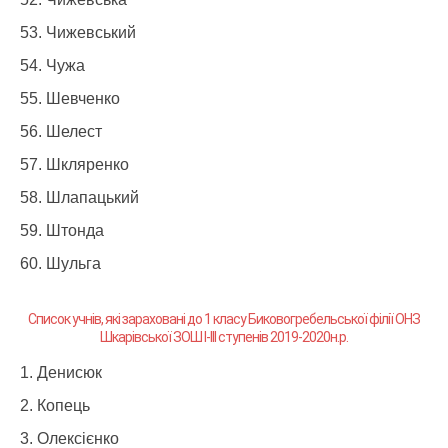
Чижевський
Чужа
Шевченко
Шелест
Шкляренко
Шлапацький
Штонда
Шульга
Список учнів, які зараховані до 1 класу Биковогребельської філії ОНЗ
Шкарівської ЗОШ І-ІІІ ступенів 2019-2020н.р.
Денисюк
Копець
Олексієнко