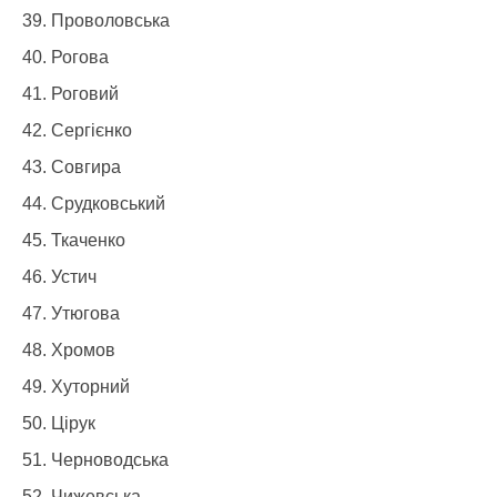
Проволовська
Рогова
Роговий
Сергієнко
Совгира
Срудковський
Ткаченко
Устич
Утюгова
Хромов
Хуторний
Цірук
Черноводська
Чижевська