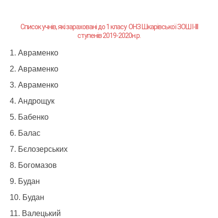
Список учнів, які зараховані до 1 класу ОНЗ Шкарівської ЗОШ І-ІІІ
ступенів 2019-2020н.р.
Авраменко
Авраменко
Авраменко
Андрощук
Бабенко
Балас
Бєлозерських
Богомазов
Будан
Будан
Валецький