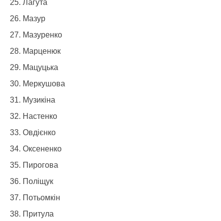
Лагута
Мазур
Мазуренко
Марценюк
Мацуцька
Меркушова
Музикіна
Настенко
Овдієнко
Оксененко
Пирогова
Поліщук
Потьомкін
Притула