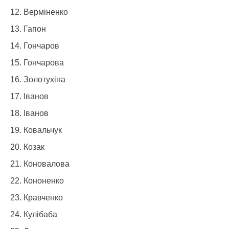
Верміненко
Гапон
Гончаров
Гончарова
Золотухіна
Іванов
Іванов
Ковальчук
Козак
Коновалова
Кононенко
Кравченко
Кулібаба