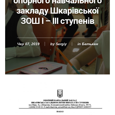
опорного навчального
закладу Шкарівської
ЗОШ І – ІІІ ступенів
Чер 07, 2019
by
Sergiy
in
Батькам