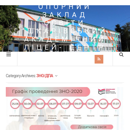
ОПОРНИЙ
ЗАКЛАД
ОСВІТИ
"ШКАРІВСЬКИЙ
АКАДЕМІЧНИЙ
ЛІЦЕЙ- ЦЕНТР
ПОЗАШКІЛЬНОЇ
ОСВІТИ"
Category Archives:
ЗНО/ДПА