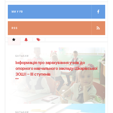
МИ У FB
RSS
БАТЬКАМ
Інформація про зарахування учнів до
опорного навчального закладу Шкарівської
ЗОШ І – ІІІ ступенів
БАТЬКАМ