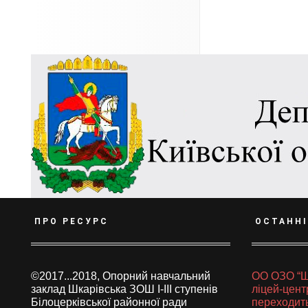
ПРО РЕСУРС
ОСТАНН
©2017...2018, Опорний навчальний
ОО ОЗО “Ш
заклад Шкарівська ЗОШ І-ІІІ ступенів
ліцей-цент
Білоцерківської районної ради
переходить