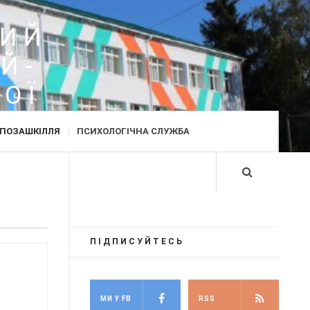
Д
КИЙ
Й-
ОЇ
ПОЗАШКІЛЛЯ
ПСИХОЛОГІЧНА СЛУЖБА
ПІДПИСУЙТЕСЬ
МИ У FB
RSS