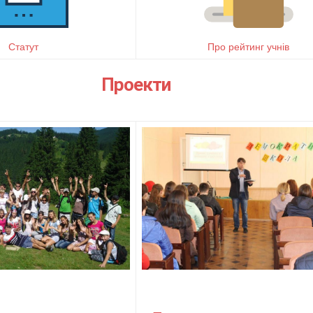
Статут
Про рейтинг учнів
Проекти