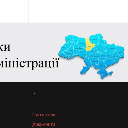
_
Про школу
Документи