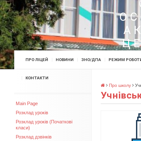
ОС
А
Ц
ПРО ЛІЦЕЙ
НОВИНИ
ЗНО/ДПА
РЕЖИМ РОБОТ
КОНТАКТИ
Про школу
Уч
Учнівсь
Main Page
Розклад уроків
Розклад уроків (Початкові
класи)
Розклад дзвінків