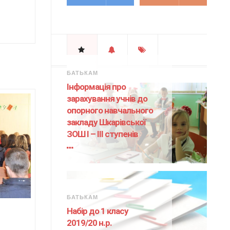
БАТЬКАМ
Інформація про
зарахування учнів до
опорного навчального
закладу Шкарівської
ЗОШ І – ІІІ ступенів
БАТЬКАМ
Набір до 1 класу
2019/20 н.р.