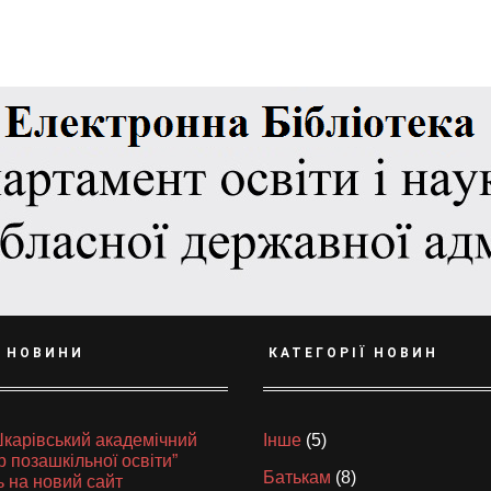
І НОВИНИ
КАТЕГОРІЇ НОВИН
карівський академічний
Інше
(5)
р позашкільної освіти”
Батькам
(8)
 на новий сайт