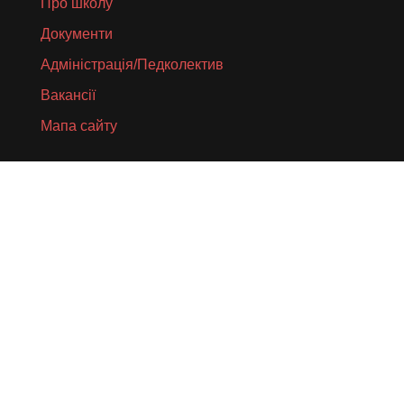
Про школу
Документи
Адміністрація/Педколектив
Вакансії
Мапа сайту