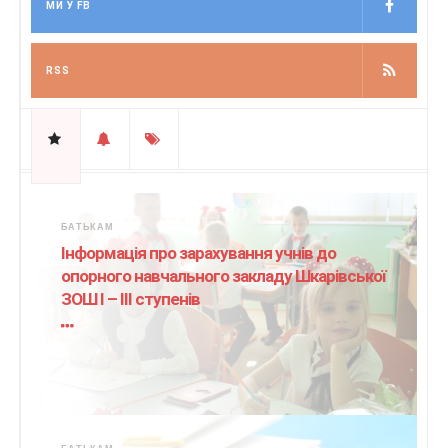
МИ У FB
RSS
БАТЬКАМ
Інформація про зарахування учнів до
опорного навчального закладу Шкарівської
ЗОШ І – ІІІ ступенів