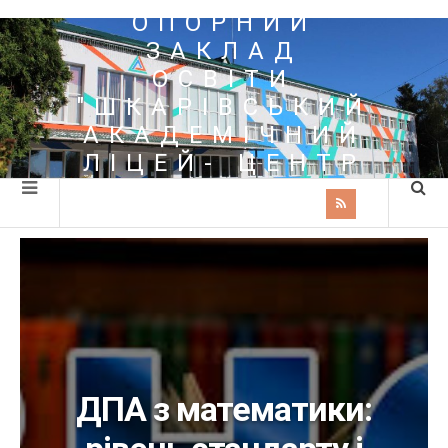
ОПОРНИЙ
ЗАКЛАД
ОСВІТИ
"ШКАРІВСЬКИЙ
АКАДЕМІЧНИЙ
ЛІЦЕЙ- ЦЕНТР
ПОЗАШКІЛЬНОЇ
ОСВІТИ"
ДПА з математики: