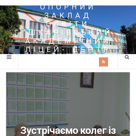
ОПОРНИЙ
ЗАКЛАД
ОСВІТИ
"ШКАРІВСЬКИЙ
АКАДЕМІЧНИЙ
ЛІЦЕЙ- ЦЕНТР
ПОЗАШКІЛЬНОЇ
ОСВІТИ"
Зустрічаємо колег із