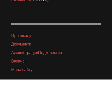
_
Про школу
Документи
Адміністрація/Педколектив
Вакансії
Мапа сайту