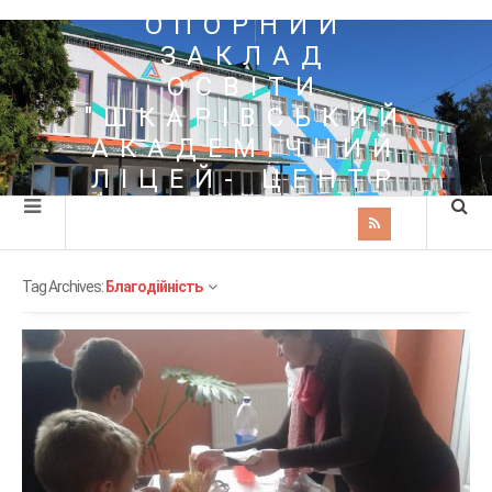
ОПОРНИЙ
ЗАКЛАД
ОСВІТИ
"ШКАРІВСЬКИЙ
АКАДЕМІЧНИЙ
ЛІЦЕЙ- ЦЕНТР
ПОЗАШКІЛЬНОЇ
ОСВІТИ"
Tag Archives:
Благодійність