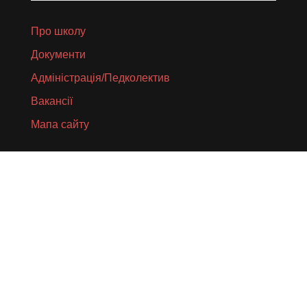
Про школу
Документи
Адміністрація/Педколектив
Вакансії
Мапа сайту