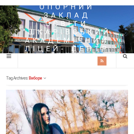
ОПОРНИЙ
ЗАКЛАД
ОСВІТИ
"ШКАРІВСЬКИЙ
АКАДЕМІЧНИЙ
ЛІЦЕЙ- ЦЕНТР
ПОЗАШКІЛЬНОЇ
ОСВІТИ"
Tag Archives:
Вибори