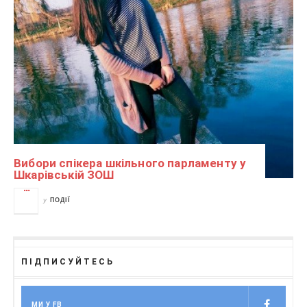
Вибори спікера шкільного парламенту у
Шкарівській ЗОШ
у
ПОДІЇ
ПІДПИСУЙТЕСЬ
МИ У FB