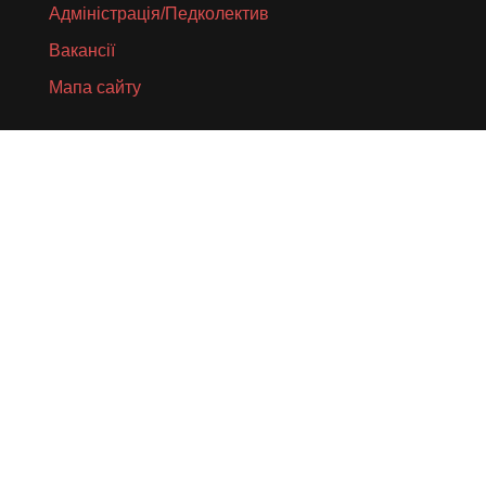
Адміністрація/Педколектив
Вакансії
Мапа сайту