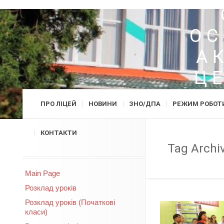
ОС
А
Ц
ПРО ЛІЦЕЙ
НОВИНИ
ЗНО/ДПА
РЕЖИМ РОБОТ
КОНТАКТИ
Tag Archi
Main Page
Розклад уроків
Розклад уроків (Початкові
класи)