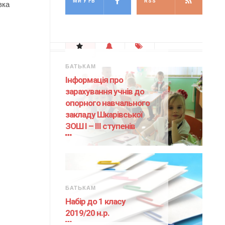
МИ У FB
RSS
вка
БАТЬКАМ
Інформація про
зарахування учнів до
опорного навчального
закладу Шкарівської
ЗОШ І – ІІІ ступенів
БАТЬКАМ
Набір до 1 класу
2019/20 н.р.