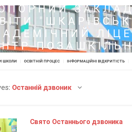
ОПОРНИЙ ЗАКЛА
ВІТИ "ШКАРІВСЬ
КАДЕМІЧНИЙ ЛІЦЕ
ЕНТР ПОЗАШКІЛЬН
ОСВІТИ"
И ШКОЛИ
ОСВІТНІЙ ПРОЦЕС
ІНФОРМАЦІЙНІ ВІДКРИТІСТЬ
ves:
Останній дзвоник
Свято Останнього дзвоника