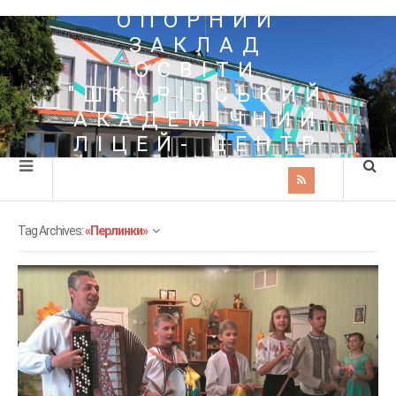
ОПОРНИЙ
ЗАКЛАД
ОСВІТИ
"ШКАРІВСЬКИЙ
АКАДЕМІЧНИЙ
ЛІЦЕЙ- ЦЕНТР
ПОЗАШКІЛЬНОЇ
ОСВІТИ"
Tag Archives:
«Перлинки»