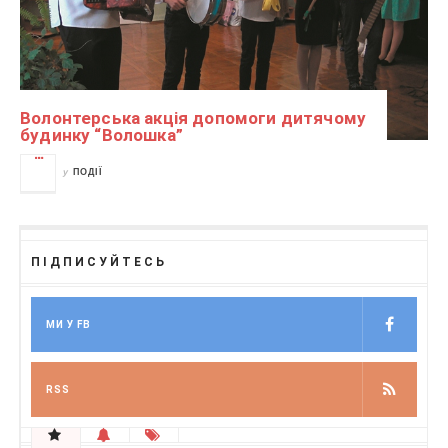
Волонтерська акція допомоги дитячому
будинку “Волошка”
у
ПОДІЇ
ПІДПИСУЙТЕСЬ
МИ У FB
RSS