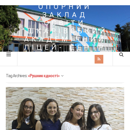
ОПОРНИЙ
ЗАКЛАД
ОСВІТИ
"ШКАРІВСЬКИЙ
АКАДЕМІЧНИЙ
ЛІЦЕЙ- ЦЕНТР
ПОЗАШКІЛЬНОЇ
ОСВІТИ"
Tag Archives:
«Рушник єдності»