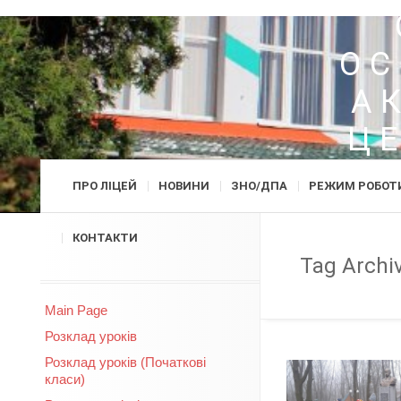
ОС
А
Ц
ПРО ЛІЦЕЙ
НОВИНИ
ЗНО/ДПА
РЕЖИМ РОБОТ
КОНТАКТИ
Tag Archi
Main Page
Розклад уроків
Розклад уроків (Початкові
класи)