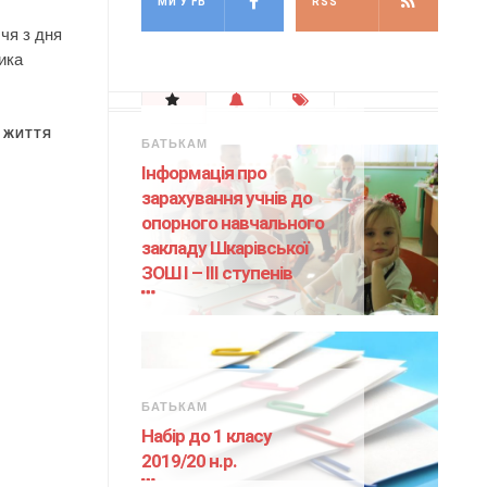
МИ У FB
RSS
ччя з дня
ика
 ЖИТТЯ
БАТЬКАМ
Інформація про
зарахування учнів до
опорного навчального
закладу Шкарівської
ЗОШ І – ІІІ ступенів
БАТЬКАМ
Набір до 1 класу
2019/20 н.р.