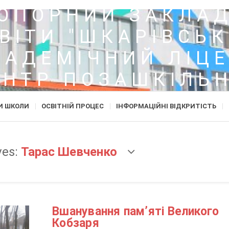
ОПОРНИЙ ЗАКЛА
ВІТИ "ШКАРІВСЬ
КАДЕМІЧНИЙ ЛІЦЕ
ЕНТР ПОЗАШКІЛЬН
ОСВІТИ"
И ШКОЛИ
ОСВІТНІЙ ПРОЦЕС
ІНФОРМАЦІЙНІ ВІДКРИТІСТЬ
ves:
Тарас Шевченко
Вшанування пам’яті Великого
Кобзаря