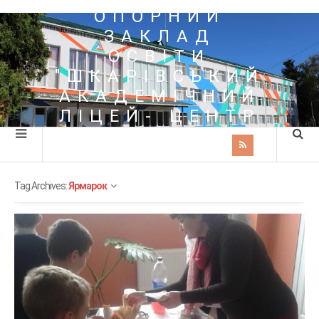
ОПОРНИЙ
ЗАКЛАД
ОСВІТИ
"ШКАРІВСЬКИЙ
АКАДЕМІЧНИЙ
ЛІЦЕЙ- ЦЕНТР
ПОЗАШКІЛЬНОЇ
ОСВІТИ"
Tag Archives:
Ярмарок