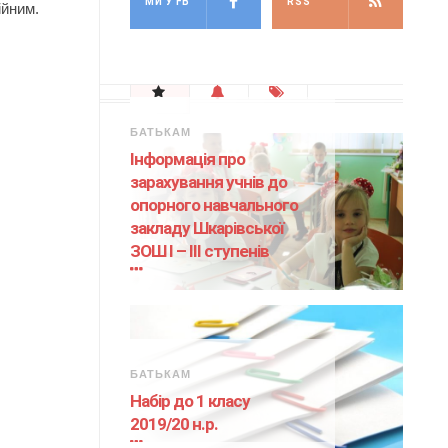
МИ У FB
RSS
ійним.
БАТЬКАМ
Інформація про
зарахування учнів до
опорного навчального
закладу Шкарівської
ЗОШ І – ІІІ ступенів
БАТЬКАМ
Набір до 1 класу
2019/20 н.р.