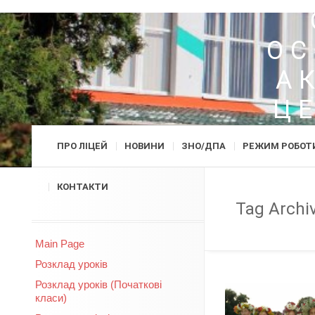
ОС
А
Ц
ПРО ЛІЦЕЙ
НОВИНИ
ЗНО/ДПА
РЕЖИМ РОБОТ
КОНТАКТИ
Tag Archi
Main Page
Розклад уроків
Розклад уроків (Початкові
класи)