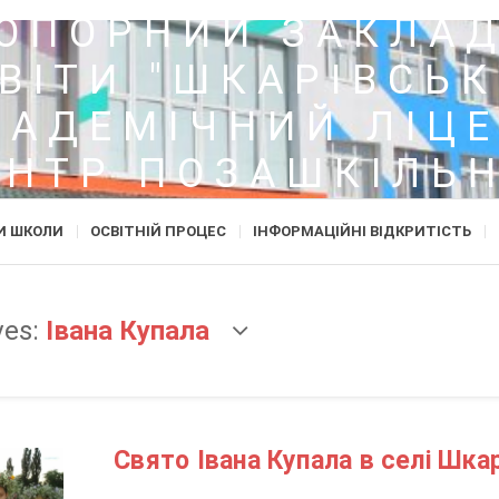
ОПОРНИЙ ЗАКЛА
ВІТИ "ШКАРІВСЬ
КАДЕМІЧНИЙ ЛІЦЕ
ЕНТР ПОЗАШКІЛЬН
ОСВІТИ"
И ШКОЛИ
ОСВІТНІЙ ПРОЦЕС
ІНФОРМАЦІЙНІ ВІДКРИТІСТЬ
ves:
Івана Купала
Свято Івана Купала в селі Шка