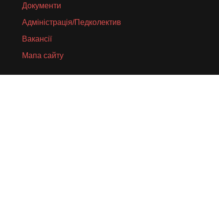
Документи
Адміністрація/Педколектив
Вакансії
Мапа сайту