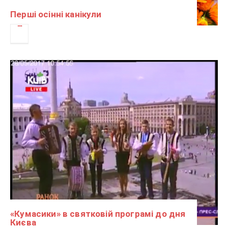
Перші осінні канікули
«Кумасики» в святковій програмі до дня
Києва