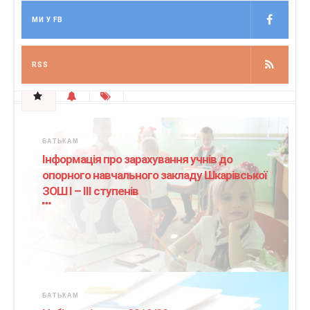
МИ У FB
RSS
БАТЬКАМ
Інформація про зарахування учнів до
опорного навчального закладу Шкарівської
ЗОШ І – ІІІ ступенів
БАТЬКАМ