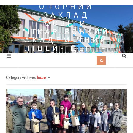
ОПОРНИЙ
ЗАКЛАД
ОСВІТИ
"ШКАРІВСЬКИЙ
АКАДЕМІЧНИЙ
ЛІЦЕЙ- ЦЕНТР
ПОЗАШКІЛЬНОЇ
ОСВІТИ"
Category Archives:
Інше