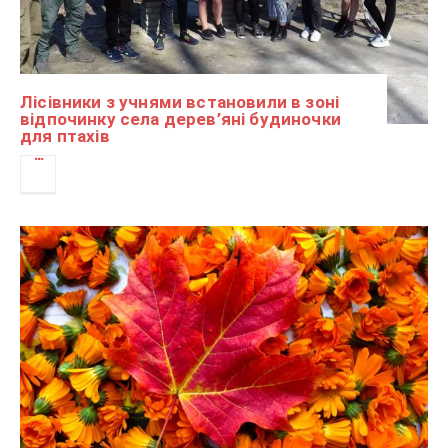
Лісівники з учнями встановили в зоні
відпочинку села дерев’яні будиночки
для птахів